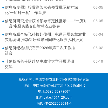
信息所专题汇报贯彻落实省领导批示精神深
06-05
化“一所对一县”工作举措
信息所研究报告获省领导肯定性批示——“一所对
06-05
一县”屯昌实践交出智慧农业答卷
信息所联合极飞科技赴儋州、屯昌开展智慧农业
06-04
实地调研 推动科研成果田间转化服务乡村振兴
信息所纪检组织召开2026年第二次工作推
06-02
进会
叶剑秋所长带队赴华中农业大学开展调研
05-19
交流
版权所有：中国热带农业科学院科技信息研究所
地址：中国海南省海口市龙华区学院路4号
电话:0898-66979067
邮箱:catas10@126.com
琼ICP备2022003014号