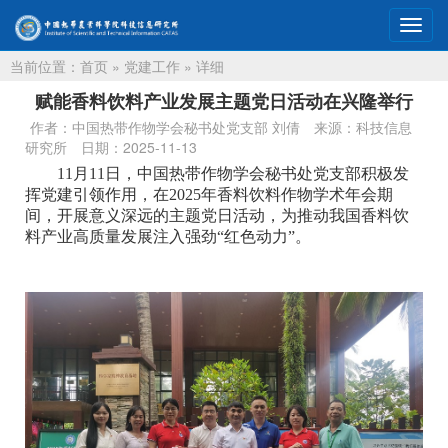
切
换
当前位置：
首页
»
党建工作
» 详细
导
航
赋能香料饮料产业发展主题党日活动在兴隆举行
作者：中国热带作物学会秘书处党支部 刘倩
来源：科技信息
研究所
日期：2025-11-13
11月11日，中国热带作物学会秘书处党支部积极发
挥党建引领作用，在2025年香料饮料作物学术年会期
间，开展意义深远的主题党日活动，为推动我国香料饮
料产业高质量发展注入强劲“红色动力”。