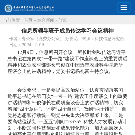
切
换
当前位置：
首页
»
综合新闻
» 详细
导
航
信息所领导班子成员传达学习会议精神
作者：办公室（党委办公室） 孙爱花
来源：科技信息研究所
日期：2024-12-09
12月9日，信息所召开会议，所长叶剑秋传达习近平
总书记在第四次“一带一路”建设工作座谈会上的重要讲话
精神和农业农村部部长韩俊在中国热带农业科学院调研
座谈会上的讲话精神，党委书记杨礼富主持会议。
会议要求，一是要提高政治站位，认真贯彻落实习
近平总书记在第四次“一带一路”建设工作座谈会上的重要
讲话精神和韩俊部长在调研座谈会上的讲话精神，切实
增强“四个意识”、坚定“四个自信”、做到“两个维护”，自
觉将思想和行动统一到党中央重大决策部署上来。二是
要高站位谋划“十五五”期间“135355”科技人才发展行动计
划，不断加强科技创新和成果转化能力，加大高层次人
才和高水平创新团队的引进和培养力度，着力建设世界