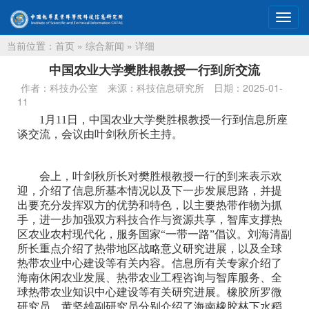
切
换
当前位置：
首页
»
综合新闻
» 详细
导
航
中国农业大学樊胜根教授一行到所交流
作者：科技办公室
来源：科技信息研究所
日期：2025-01-
11
1月11日，中国农业大学樊胜根教授一行到信息所座
谈交流，会议由叶剑秋所长主持。
会上，叶剑秋所长对樊胜根教授一行的到来表示欢
迎，介绍了信息所基本情况以及下一步发展思路，并提
出要充分发挥双方的优势和特色，以主要热带作物为抓
手，进一步加强双方科技合作与资源共享，智库支撑热
区农业农村现代化，服务国家“一带一路”倡议。刘海清副
所长重点介绍了热带地区战略意义研究进展，以及全球
热带农业中心建设等有关内容。信息所有关专家介绍了
海南休闲农业发展、热带农业工程咨询与智库服务、全
球热带农业知识中心建设等有关研究进展。橡胶所罗微
研究员、黄坚雄副研究员分别介绍了海南橡胶林下水稻