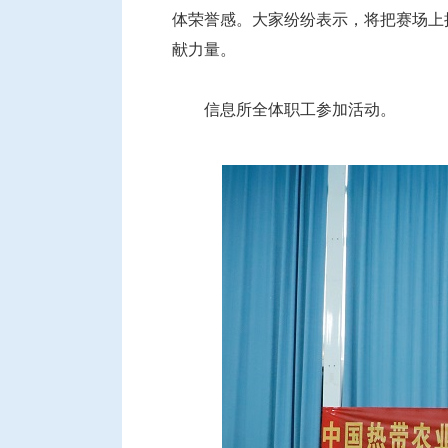
体荣誉感。大家纷纷表示，将把赛场上
献力量。
信息所全体职工参加活动。