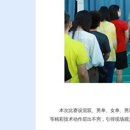
本次比赛设混双、男单、女单、男
等精彩技术动作层出不穷，引得现场观