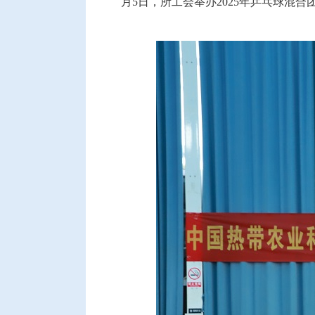
月5日，所工会举办2025年乒乓球混合