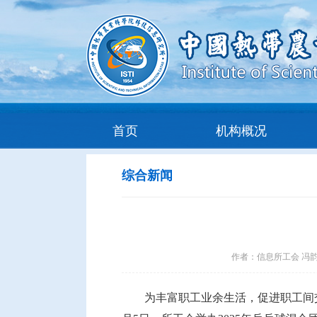
首页
机构概况
综合新闻
作者：
信息所工会 冯
为丰富职工业余生活，促进职工间交