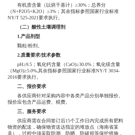
有机质含量（以烘干基计）≥30%；总养分
（N+P2O5+K2O）≥3%；其余指标参照国家行业标准
NY/T 525-2021要求执行。
（二）酸性土壤调理剂
1.产品剂型
颗粒/粉剂。
2.质量要求/技术参数
pH≥9.5；氧化钙含量（CaO)≥30.0%；氧化镁含量
（MgO)≥5.0%,其余指标参照国家行业标准NY/T 3034-
2016要求执行。
二、报价要求
各供应商针对采购内容中各类产品分别单独报价。
报价应包含产品运费、税费。
三、服务要求
供应商需在合同签订后15个工作日内完成所有肥料
物资的配送，确保物资送达指定的堆放点（海南省某
县），过程中须采取防潮、防晒、防破损等保护措施，