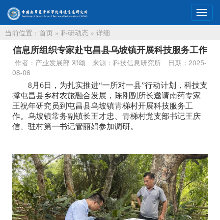
切
换
当前位置：
首页
»
科研动态
» 详细
导
航
信息所组织专家赴屯昌县乌坡镇开展科技服务工作
作者：产业发展部 邓颂
来源：科技信息研究所
日期：2025-
08-06
8月6日，为扎实推进“一所对一县”行动计划，科技支
撑屯昌县乡村农旅融合发展，陈刚副所长邀请南药专家
王祝年研究员到屯昌县乌坡镇青梯村开展科技服务工
作。乌坡镇常务副镇长王才忠、青梯村党支部书记王庆
信、驻村第一书记管丽娟参加调研。