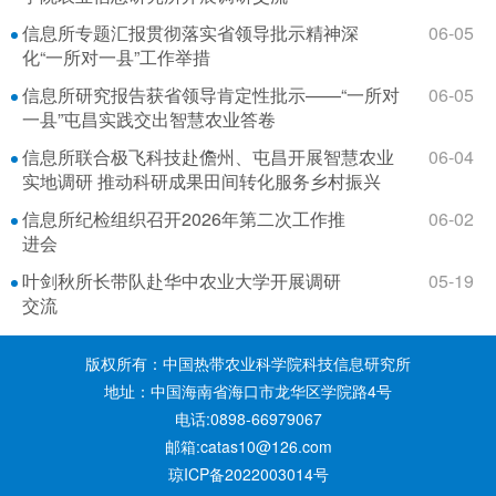
信息所专题汇报贯彻落实省领导批示精神深
06-05
化“一所对一县”工作举措
信息所研究报告获省领导肯定性批示——“一所对
06-05
一县”屯昌实践交出智慧农业答卷
信息所联合极飞科技赴儋州、屯昌开展智慧农业
06-04
实地调研 推动科研成果田间转化服务乡村振兴
信息所纪检组织召开2026年第二次工作推
06-02
进会
叶剑秋所长带队赴华中农业大学开展调研
05-19
交流
版权所有：中国热带农业科学院科技信息研究所
地址：中国海南省海口市龙华区学院路4号
电话:0898-66979067
邮箱:catas10@126.com
琼ICP备2022003014号